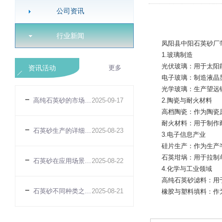
公司资讯
行业新闻
凤阳县中阳石英砂厂带
1.玻璃制造
光伏玻璃：用于太阳能
资讯活动
更多
电子玻璃：制造液晶显示
光学玻璃：生产望远镜
高纯石英砂的市场规模趋势
2025-09-17
2.陶瓷与耐火材料
高档陶瓷：作为陶瓷原料
耐火材料：用于制作耐
石英砂生产的详细介绍
2025-08-23
3.电子信息产业
硅片生产：作为生产半
石英坩埚：用于拉制单
石英砂在应用场景体现的性能适配性差异
2025-08-22
4.化学与工业领域
高纯石英砂滤料：用于
石英砂不同种类之间的性能差异
2025-08-21
橡胶与塑料填料：作为