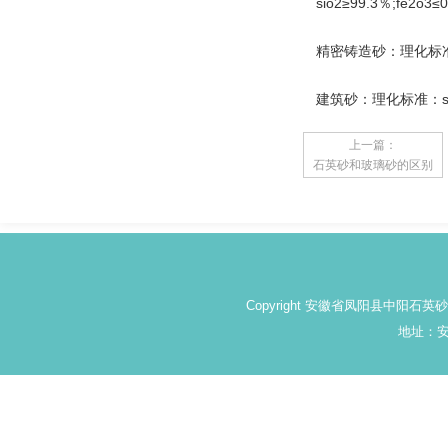
sio2≥99.3％;fe2o3
精密铸造砂：理化标准：s
建筑砂：理化标准：sio
上一篇：
石英砂和玻璃砂的区别
Copyright 安徽省凤阳县中阳石
地址：